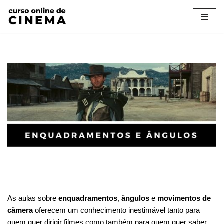
Pular
para
o
conteúdo
.
As aulas sobre
enquadramentos
,
ângulos
e
movimentos de
câmera
oferecem um conhecimento inestimável tanto para
quem quer dirigir filmes como também para quem quer saber