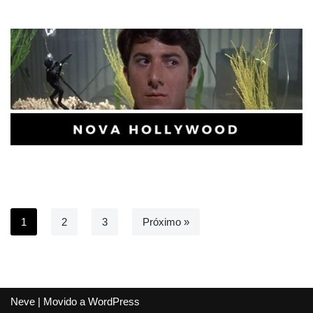
1
2
3
Próximo »
Neve
| Movido a
WordPress