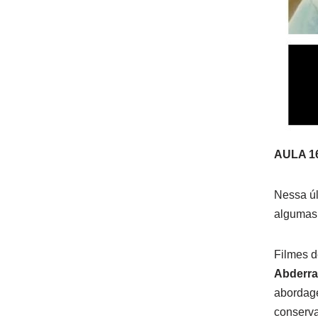
AULA 1
Nessa úl
algumas 
Filmes 
Abderr
abordage
conserva