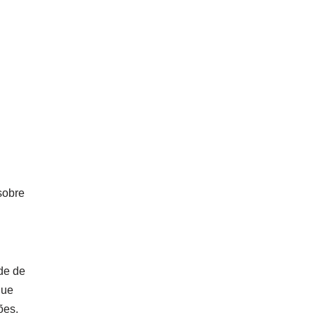
sobre
de de
que
ões.