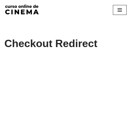
Pular
para
o
conteúdo
Checkout Redirect