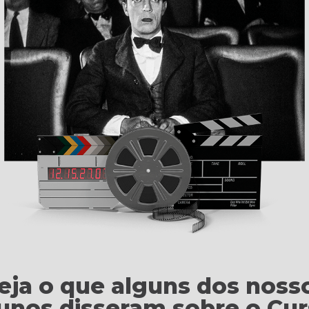
eja o que alguns dos noss
unos disseram sobre o Cu