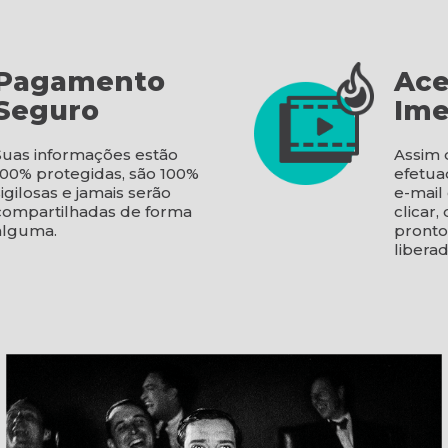
Pagamento
Ace
Seguro
Ime
Suas informações estão
Assim 
100% protegidas, são 100%
efetua
sigilosas e jamais serão
e-mail
compartilhadas de forma
clicar,
alguma.
pronto
libera